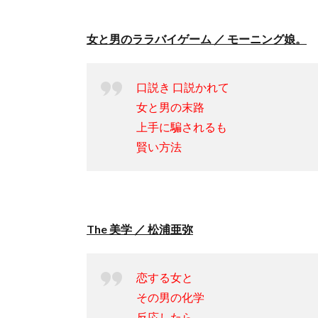
女と男のララバイゲーム ／ モーニング娘。
口説き 口説かれて
女と男の末路
上手に騙されるも
賢い方法
The 美学 ／ 松浦亜弥
恋する女と
その男の化学
反応したら