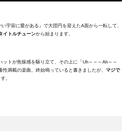
かい宇宙に愛がある』で大団円を迎えたA面から一転して、
タイトルチューン
から始まります。
ットが焦燥感を駆り立て、その上に「Uh～～～Ah～～
毒性満載の楽曲。終始鳴っていると書きましたが、
マジで
ます。