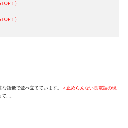
TOP！)
TOP！)
殊な語彙で並べ立てています。
＜止めらんない長電話の現
って…。