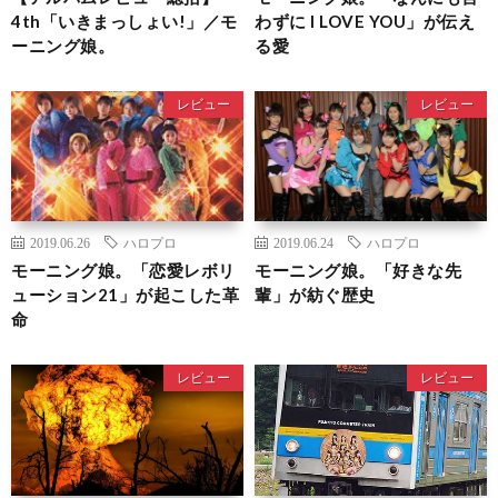
4th「いきまっしょい!」／モ
わずに I LOVE YOU」が伝え
ーニング娘。
る愛
レビュー
レビュー
2019.06.26
ハロプロ
2019.06.24
ハロプロ
モーニング娘。「恋愛レボリ
モーニング娘。「好きな先
ューション21」が起こした革
輩」が紡ぐ歴史
命
レビュー
レビュー