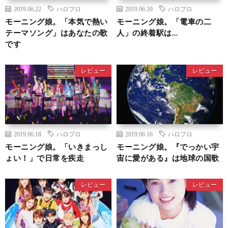
2019.06.22
ハロプロ
2019.06.20
ハロプロ
モーニング娘。「本気で熱い
モーニング娘。「電車の二
テーマソング」はあなたの歌
人」の終着駅は…
です
レビュー
レビュー
2019.06.18
ハロプロ
2019.06.16
ハロプロ
モーニング娘。「いきまっし
モーニング娘。『でっかい宇
ょい！」で日常を疾走
宙に愛がある』は地球の国歌
レビュー
レビュー