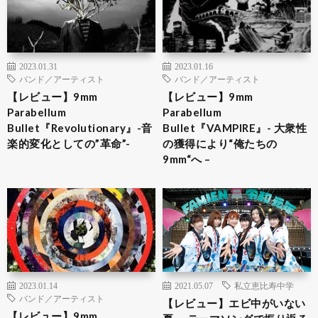
2023.01.31
2023.01.16
バンド／アーティスト
バンド／アーティスト
【レビュー】9mm
【レビュー】9mm
Parabellum
Parabellum
Bullet『Revolutionary』-音
Bullet『VAMPIRE』- 大衆性
楽的変化としての”革命”-
の獲得により“俺たちの
9mm“へ –
2023.01.14
2021.05.07
私立恵比寿中学
バンド／アーティスト
【レビュー】エビ中がいない
【レビュー】9mm