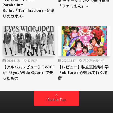
夏 ～テーマソングで振り返る
Parabellum
『ファミえん』～
Bullet『Termination』-始ま
りのカオス-
2020.11.21
K-POP
2020.08.17
私立恵比寿中学
【アルバムレビュー】TWICE
【レビュー】私立恵比寿中学
が『Eyes Wide Open』で失
『ebiture』が連れて行く場
ったもの
所
Back to Top