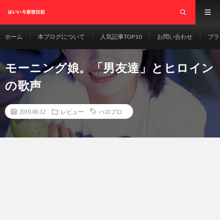
ホーム
本ブログについて
人気記事TOP10
お問い合わせ
プラ
モーニング娘。「男友達」とヒロイン
の歌声
2019.06.12
レビュー
ハロプロ