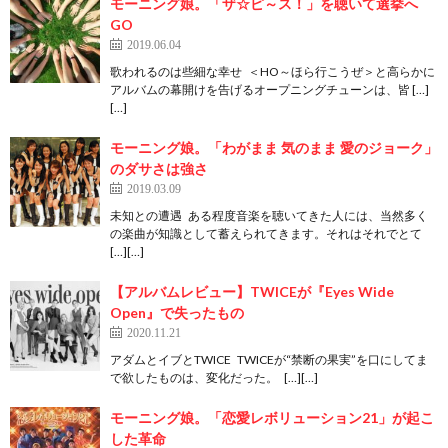
モーニング娘。「ザ☆ピ～ス！」を聴いて選挙へ
GO
2019.06.04
歌われるのは些細な幸せ ＜HO～ほら行こうぜ＞と高らかに
アルバムの幕開けを告げるオープニングチューンは、皆 […]
[…]
モーニング娘。「わがまま 気のまま 愛のジョーク」
のダサさは強さ
2019.03.09
未知との遭遇 ある程度音楽を聴いてきた人には、当然多く
の楽曲が知識として蓄えられてきます。それはそれでとて
[…][…]
【アルバムレビュー】TWICEが『Eyes Wide
Open』で失ったもの
2020.11.21
アダムとイブとTWICE TWICEが“禁断の果実”を口にしてま
で欲したものは、変化だった。 […][…]
モーニング娘。「恋愛レボリューション21」が起こ
した革命