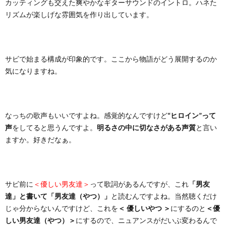
カッティングも交えた爽やかなギターサウンドのイントロ。ハネた
リズムが楽しげな雰囲気を作り出しています。
サビで始まる構成が印象的です。ここから物語がどう展開するのか
気になりますね。
なっちの歌声もいいですよね。感覚的なんですけど
“ヒロイン”って
声
をしてると思うんですよ。
明るさの中に切なさがある声質
と言い
ますか。好きだなぁ。
サビ前に
＜優しい男友達＞
って歌詞があるんですが、これ
「男友
達」と書いて「男友達（やつ）」
と読むんですよね。当然聴くだけ
じゃ分からないんですけど、これを
＜ 優しいやつ ＞
にするのと
＜優
しい男友達（やつ）＞
にするので、ニュアンスがだいぶ変わるんで