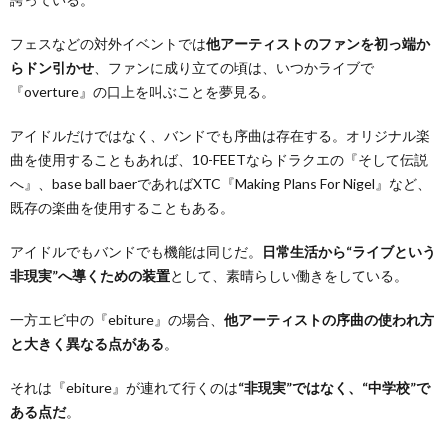
フェスなどの対外イベントでは
他アーティストのファンを初っ端か
らドン引かせ
、ファンに成り立ての頃は、いつかライブで
『overture』の口上を叫ぶことを夢見る。
アイドルだけではなく、バンドでも序曲は存在する。オリジナル楽
曲を使用することもあれば、10-FEETならドラクエの『そして伝説
へ』、base ball baerであればXTC『Making Plans For Nigel』など、
既存の楽曲を使用することもある。
アイドルでもバンドでも機能は同じだ。
日常生活から“ライブという
非現実”へ導くための装置
として、素晴らしい働きをしている。
一方エビ中の『ebiture』の場合、
他アーティストの序曲の使われ方
と大きく異なる点がある
。
それは『ebiture』が連れて行くのは
“非現実”ではなく、“中学校”で
ある点だ
。