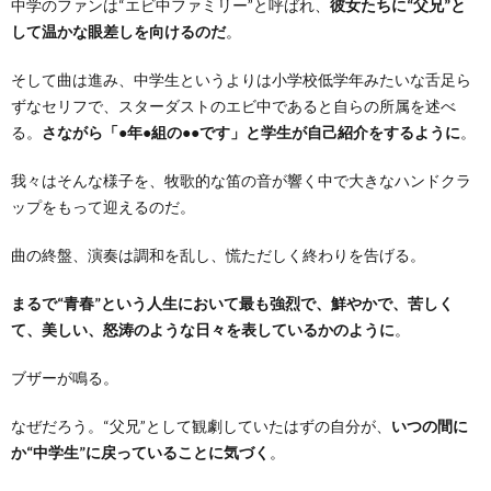
中学のファンは“エビ中ファミリー”と呼ばれ、
彼女たちに“父兄”と
して温かな眼差しを向けるのだ
。
そして曲は進み、中学生というよりは小学校低学年みたいな舌足ら
ずなセリフで、スターダストのエビ中であると自らの所属を述べ
る。
さながら「●年●組の●●です」と学生が自己紹介をするように
。
我々はそんな様子を、牧歌的な笛の音が響く中で大きなハンドクラ
ップをもって迎えるのだ。
曲の終盤、演奏は調和を乱し、慌ただしく終わりを告げる。
まるで“青春”という人生において最も強烈で、鮮やかで、苦しく
て、美しい、怒涛のような日々を表しているかのように
。
ブザーが鳴る。
なぜだろう。“父兄”として観劇していたはずの自分が、
いつの間に
か“中学生”に戻っていることに気づく
。