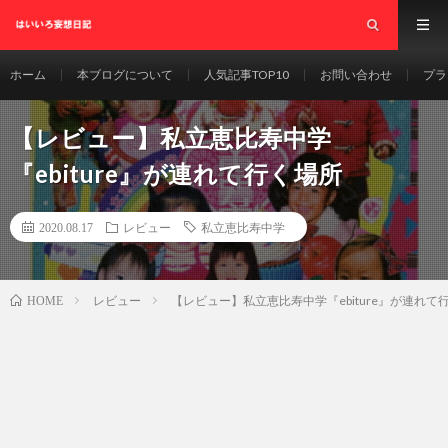
ホーム
本ブログについて
人気記事TOP10
お問い合わせ
プラ
【レビュー】私立恵比寿中学
『ebiture』が連れて行く場所
2020.08.17
レビュー
私立恵比寿中学
レビュー
【レビュー】私立恵比寿中学『ebiture』が連れて
HOME