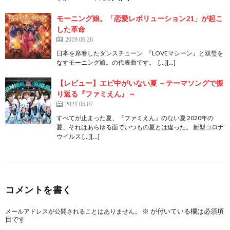
モーニング娘。「恋愛レボリューション21」が起こ
した革命
2019.06.26
日本を席巻したダンスチューン 『LOVEマシーン』と双璧を
なすモーニング娘。の代表曲です。 […][…]
【レビュー】エビ中がいない夏 ～テーマソングで振
り返る『ファミえん』～
2021.05.07
すべてが止まった夏、『ファミえん』のない夏 2020年の
夏、それはあらゆる面でいつもの夏とは違った。 新型コロナ
ウイルス […][…]
コメントを書く
※
が付いている欄は必須項
メールアドレスが公開されることはありません。
目です