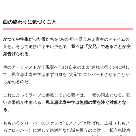
曲の終わりに気づくこと
かつて中学生だった僕たち
を“あの頃”へ誘うあぁ青春のチャイムの
音色。そして絶妙にキモい声色で、
我々は「父兄」であることが突
如告げられる
。
他のアーティストが非現実へ“自分自身のまま”連れて行くのに対し
て、私立恵比寿中学はまず自身を“父兄”にコンバートさせることか
ら始めるのだ。
これによってライブに参戦している我々は、一種の同族となる。強
い連帯感が生まれる。
私立恵比寿中学は無償の愛を注ぐ対象とな
る
。
ももいろクローバーのファンは“モノノフ”と呼ばれ、主君（ももい
ろクローバー）に対して絶対的な忠誠を誓うのに対し、私立恵比寿