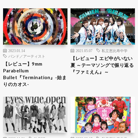
2023.01.14
2021.05.07
私立恵比寿中学
バンド／アーティスト
【レビュー】エビ中がいない
【レビュー】9mm
夏 ～テーマソングで振り返る
Parabellum
『ファミえん』～
Bullet『Termination』-始ま
りのカオス-