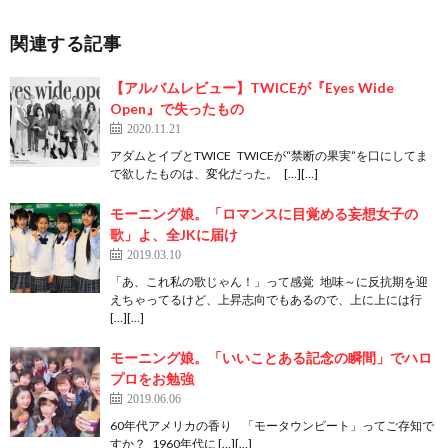
関連する記事
【アルバムレビュー】TWICEが『Eyes Wide
Open』で失ったもの
2020.11.21
アダムとイブとTWICE TWICEが“禁断の果実”を口にしてま
で欲したものは、変化だった。 […][…]
モーニング娘。「ロマンスに目覚める妄想女子の
歌」よ、全JKに届け
2019.03.10
「あ、これ私の歌じゃん！」って感覚 地味～に反抗期を迎
えちゃってるけど、上昇志向でもあるので、上に上には行
[…][…]
モーニング娘。「いいことある記念の瞬間」でハロ
プロをお勉強
2019.06.06
60年代アメリカの香り 「モータウンビート」ってご存知で
すか？ 1960年代に […][…]