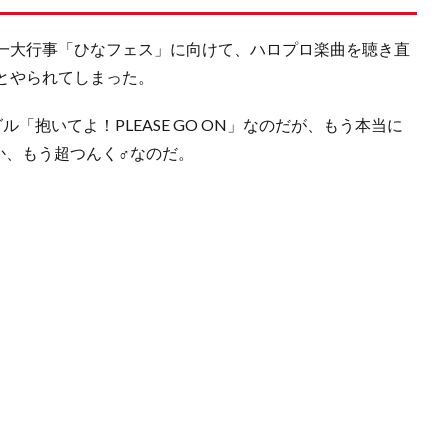
一大行事「ひなフェス」に向けて、ハロプロ楽曲を聴き直
とやられてしまった。
「抱いてよ！PLEASE GO ON」なのだが、もう本当に
か、もう超つんく♂なのだ。