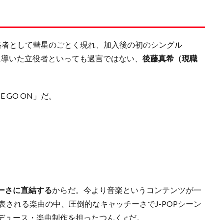
格者として彗星のごとく現れ、加入後の初のシングル
に導いた立役者といっても過言ではない、
後藤真希（現職
 GO ON」だ。
ーさに直結する
からだ。今より音楽というコンテンツが一
表される楽曲の中、圧倒的なキャッチーさでJ-POPシーン
デュース・楽曲制作を担ったつんく♂だ。