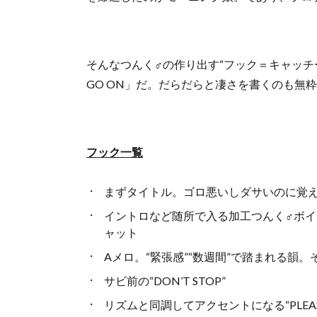
そんなつんく♂の作り出す“フック＝キャッチー
GO ON」だ。だらだらと凄さを書くのも無
フック一覧
まずタイトル。ゴロ悪いしダサいのに覚
イントロなど随所で入る加工つんく♂ボ
ャット
Aメロ。“緊張感”“数週間”で踏まれる韻
サビ前の“DON’T STOP”
リズムと同調してアクセントになる“PLEASE PLEA