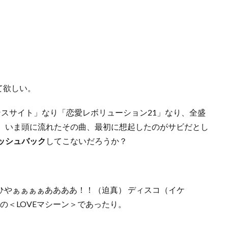
て欲しい。
ンスサイト」なり「恋愛レボリューション21」なり、全盛
、いま頭に流れたその曲、最初に想起したのがサビだとし
ッシュバック
してこないだろうか？
“ひやぁぁぁぁああああ！！（迫真） ディスコ（イケ
の＜LOVEマシーン＞であったり。