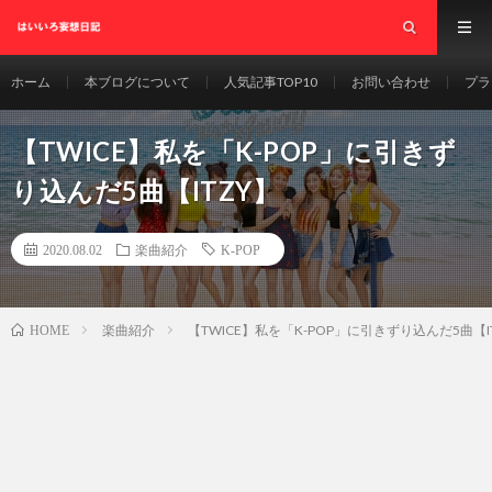
ホーム
本ブログについて
人気記事TOP10
お問い合わせ
プラ
【TWICE】私を「K-POP」に引きず
り込んだ5曲【ITZY】
2020.08.02
楽曲紹介
K-POP
楽曲紹介
【TWICE】私を「K-POP」に引きずり込んだ5曲【I
HOME