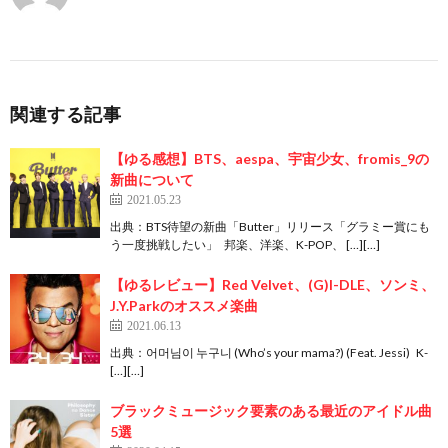
関連する記事
【ゆる感想】BTS、aespa、宇宙少女、fromis_9の
新曲について
2021.05.23
出典：BTS待望の新曲「Butter」リリース「グラミー賞にも
う一度挑戦したい」 邦楽、洋楽、K-POP、 […][…]
【ゆるレビュー】Red Velvet、(G)I-DLE、ソンミ、
J.Y.Parkのオススメ楽曲
2021.06.13
出典：어머님이 누구니 (Who’s your mama?) (Feat. Jessi) K-
[…][…]
ブラックミュージック要素のある最近のアイドル曲
5選