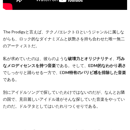
The Prodigyと言えば、テクノ/エレクトロというジャンルに属しな
がらも、ロック的なダイナミズムと妖艶さを持ち合わせた唯一無二
のアーティストだ。
私が求めていたのは、彼らのような
破壊力とオリジナリティ
、
巧み
なメロディセンスを持つ音楽
である。そして、
EDM的なわかり易さ
でしっかりと踊らせる一方で、E
DM特有のパリピ感を排除した音楽
である。
別にアイドルソングで探していたわけではないのだが、なんとお隣
の国で、見目麗しいアイドル達がそんな探していた音楽をやってい
たのだ。ドルヲタとしてはいたれりつくせりである。