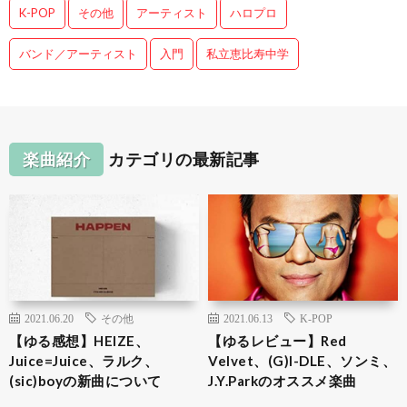
K-POP
その他
アーティスト
ハロプロ
バンド／アーティスト
入門
私立恵比寿中学
楽曲紹介
カテゴリの最新記事
2021.06.20
その他
2021.06.13
K-POP
【ゆる感想】HEIZE、
【ゆるレビュー】Red
Juice=Juice、ラルク、
Velvet、(G)I-DLE、ソンミ、
(sic)boyの新曲について
J.Y.Parkのオススメ楽曲