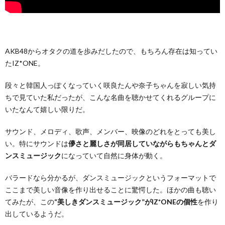
AKB48からオタクの道を歩みだしたので、もちろん存在は知ってい
たIZ*ONE。
段々と韓国人っぽくなっていく咲良たんや奈子ちゃんを寂しい気持
ちで見ていた私だったが、こんな名曲を聴かせてくれるグループに
いたなんて嬉しい限りだ。
サウンド、メロディ、歌声、メンバー、映像のどれをとっても美し
い。特にサウンドは
儚さと麗しさが同居していながらもちゃんとダ
ンスミュージック
になっていて自然に身体が動く。
バラードなら分かるが、ダンスミュージックというフォーマットで
ここまで美しい音像を作り出せることに驚愕した。ほかの曲も聴い
てみたが、この
“美しきダンスミュージック”がIZ*ONEの個性
を作り
出しているようだ。