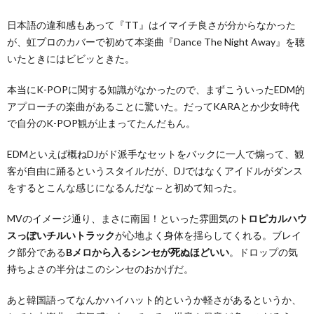
日本語の違和感もあって『TT』はイマイチ良さが分からなかった
が、虹プロのカバーで初めて本楽曲『Dance The Night Away』を聴
いたときにはビビッときた。
本当にK-POPに関する知識がなかったので、まずこういったEDM的
アプローチの楽曲があることに驚いた。だってKARAとか少女時代
で自分のK-POP観が止まってたんだもん。
EDMといえば概ねDJがド派手なセットをバックに一人で煽って、観
客が自由に踊るというスタイルだが、DJではなくアイドルがダンス
をするとこんな感じになるんだな～と初めて知った。
MVのイメージ通り、まさに南国！といった雰囲気の
トロピカルハウ
スっぽいチルいトラック
が心地よく身体を揺らしてくれる。ブレイ
ク部分である
Bメロから入るシンセが死ぬほどいい
。ドロップの気
持ちよさの半分はこのシンセのおかげだ。
あと韓国語ってなんかハイハット的というか軽さがあるというか、