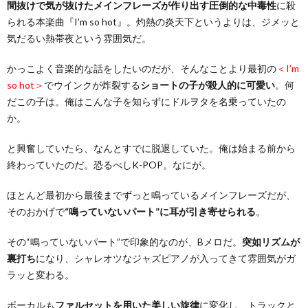
間抜けで気が抜けたメインフレーズが作り出す圧倒的な中毒性
に殺
られる本楽曲『I’m so hot』。灼熱の炎天下というよりは、ジメッと
気だるい熱帯夜という雰囲気だ。
かっこよく音楽的な話をしたいのだが、そんなことより最初の
＜I’m
so hot＞
でウインクが炸裂する
ショートの子が殺人的に可愛い
。何
だこの子は。俺はこんな子を知らずにドルヲタを名乗っていたの
か。
と興奮していたら、なんとすでに脱退していた。俺は始まる前から
終わっていたのだ。恐るべしK-POP。なにが。
ほとんど最初から最後までずっと鳴っているメインフレーズだが、
そのおかげで
“鳴っていないパート”に耳が引き寄せられる
。
その“鳴っていないパート”で印象的なのが、Bメロだ。
突如リズムが
裏打ち
になり、シャレオツなジャズピアノが入ってきて雰囲気がガ
ラッと変わる。
ボーカルも
ファルセットを用いた美しい旋律
に変化し、トラックと