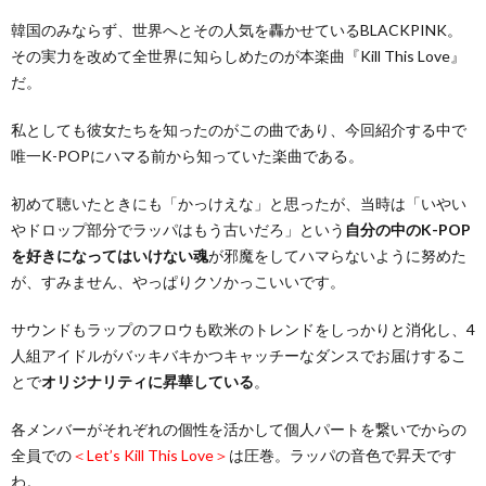
韓国のみならず、世界へとその人気を轟かせているBLACKPINK。
その実力を改めて全世界に知らしめたのが本楽曲『Kill This Love』
だ。
私としても彼女たちを知ったのがこの曲であり、今回紹介する中で
唯一K-POPにハマる前から知っていた楽曲である。
初めて聴いたときにも「かっけえな」と思ったが、当時は「いやい
やドロップ部分でラッパはもう古いだろ」という
自分の中のK-POP
を好きになってはいけない魂
が邪魔をしてハマらないように努めた
が、すみません、やっぱりクソかっこいいです。
サウンドもラップのフロウも欧米のトレンドをしっかりと消化し、4
人組アイドルがバッキバキかつキャッチーなダンスでお届けするこ
とで
オリジナリティに昇華している
。
各メンバーがそれぞれの個性を活かして個人パートを繋いでからの
全員での
＜Let’s Kill This Love＞
は圧巻。ラッパの音色で昇天です
わ。