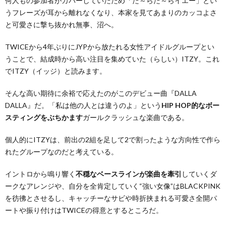
何人もの参加者がカバーしていたため「た～らた～らイエー」とい
うフレーズが耳から離れなくなり、本家を見てあまりのカッコよさ
と可愛さに撃ち抜かれ無事、沼へ。
TWICEから4年ぶりにJYPから放たれる女性アイドルグループとい
うことで、結成時から高い注目を集めていた（らしい）ITZY。これ
でITZY（イッジ）と読みます。
そんな高い期待に余裕で応えたのがこのデビュー曲『DALLA
DALLA』だ。「私は他の人とは違うのよ」という
HIP HOP的なボー
スティングをぶちかます
ガールクラッシュな楽曲である。
個人的にITZYは、前出の2組を足して2で割ったような方向性で作ら
れたグループなのだと考えている。
イントロから鳴り響く
不穏なベースラインが楽曲を牽引
していくダ
ークなアレンジや、自分を全肯定していく“強い女像”はBLACKPINK
を彷彿とさせるし、キャッチーなサビや時折挟まれる可愛さ全開パ
ートや振り付けはTWICEの得意とするところだ。