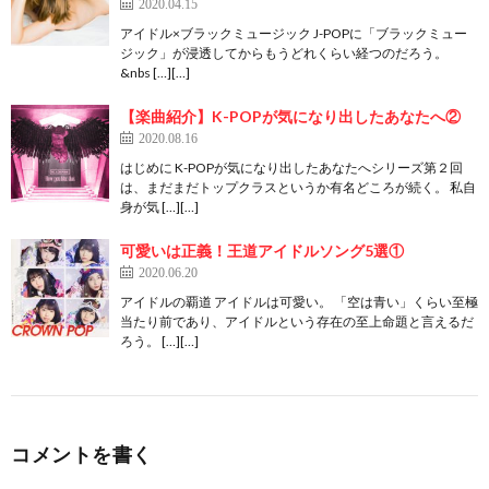
2020.04.15
アイドル×ブラックミュージック J-POPに「ブラックミュー
ジック」が浸透してからもうどれくらい経つのだろう。
&nbs […][…]
【楽曲紹介】K-POPが気になり出したあなたへ②
2020.08.16
はじめに K-POPが気になり出したあなたへシリーズ第２回
は、まだまだトップクラスというか有名どころが続く。 私自
身が気 […][…]
可愛いは正義！王道アイドルソング5選①
2020.06.20
アイドルの覇道 アイドルは可愛い。 「空は青い」くらい至極
当たり前であり、アイドルという存在の至上命題と言えるだ
ろう。 […][…]
コメントを書く