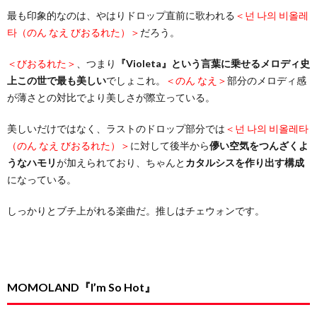
最も印象的なのは、やはりドロップ直前に歌われる
＜넌 나의 비올레
타（のん なえ びおるれた）＞
だろう。
＜びおるれた＞
、つまり
『Violeta』という言葉に乗せるメロディ史
上この世で最も美しい
でしょこれ。
＜のん なえ＞
部分のメロディ感
が薄さとの対比でより美しさが際立っている。
美しいだけではなく、ラストのドロップ部分では
＜넌 나의 비올레타
（のん なえ びおるれた）＞
に対して後半から
儚い空気をつんざくよ
うなハモリ
が加えられており、ちゃんと
カタルシスを作り出す構成
になっている。
しっかりとブチ上がれる楽曲だ。推しはチェウォンです。
MOMOLAND『I’m So Hot』