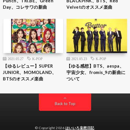
Punch、TRI.BE、Green
BLACKPINK、BTS、Red
Day、コレサワの新曲
Velvetのオススメ楽曲
2021.05.27
K-POP
2021.05.23
K-POP
【ゆるレビュー】SUPER
【ゆる感想】BTS、aespa、
JUNIOR、MOMOLAND、
宇宙少女、fromis_9の新曲に
BTSのオススメ楽曲
ついて
Back to Top
© Copyright 2026
はいいろ妄想日記
.