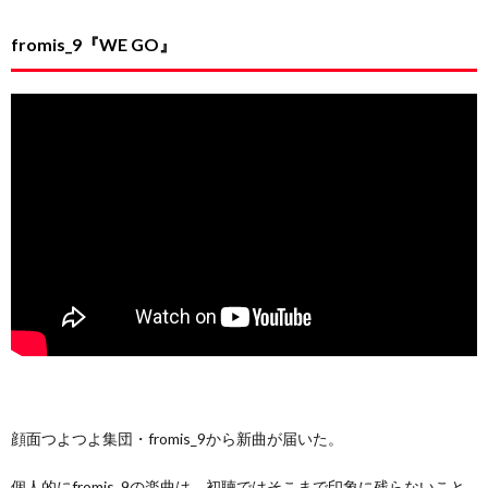
fromis_9『WE GO』
顔面つよつよ集団・fromis_9から新曲が届いた。
個人的にfromis_9の楽曲は、初聴ではそこまで印象に残らないこと