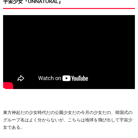
宇宙少女『UNNATURAL』
東方神起だの少女時代だの公園少女だの今月の少女だの、韓国式の
グループ名はよく分からないが、こちらは地球を飛び出して宇宙少
女である。