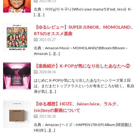
2021.06.13
出典：어머님이 누구니 (Who’s your mama?) (Feat. Jessi) K-
[…][…]
【ゆるレビュー】SUPER JUNIOR、MOMOLAND、
BTSのオススメ楽曲
2021.05.27
出典：Amazon Music – MOMOLANDのBBoom BBoom –
Amazon. […][…]
【楽曲紹介】K-POPが気になり出したあなたへ②
2020.08.16
はじめに K-POPが気になり出したあなたへシリーズ第２回
は、まだまだトップクラスというか有名どころが続く。 私自
身が気 […][…]
【ゆる感想】HEIZE、Juice=Juice、ラルク、
(sic)boyの新曲について
2021.06.20
出典：Amazon | ヘイズ – HAPPEN (7th EP) Album [韓国盤] |
HEIZE […][…]