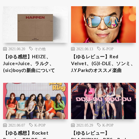
2021.06.20
その他
2021.06.13
K-POP
【ゆる感想】HEIZE、
【ゆるレビュー】Red
Juice=Juice、ラルク、
Velvet、(G)I-DLE、ソンミ、
(sic)boyの新曲について
J.Y.Parkのオススメ楽曲
2021.06.07
K-POP
2021.05.29
K-POP
【ゆる感想】Rocket
【ゆるレビュー】