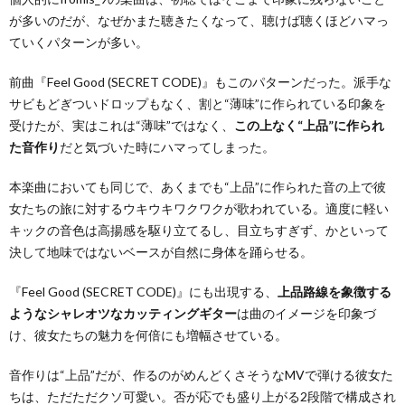
が多いのだが、なぜかまた聴きたくなって、聴けば聴くほどハマっ
ていくパターンが多い。
前曲『Feel Good (SECRET CODE)』もこのパターンだった。派手な
サビもどぎついドロップもなく、割と“薄味”に作られている印象を
受けたが、実はこれは“薄味”ではなく、
この上なく“上品”に作られ
た音作り
だと気づいた時にハマってしまった。
本楽曲においても同じで、あくまでも“上品”に作られた音の上で彼
女たちの旅に対するウキウキワクワクが歌われている。適度に軽い
キックの音色は高揚感を駆り立てるし、目立ちすぎず、かといって
決して地味ではないベースが自然に身体を踊らせる。
『Feel Good (SECRET CODE)』にも出現する、
上品路線を象徴する
ようなシャレオツなカッティングギター
は曲のイメージを印象づ
け、彼女たちの魅力を何倍にも増幅させている。
音作りは“上品”だが、作るのがめんどくさそうなMVで弾ける彼女た
ちは、ただただクソ可愛い。否が応でも盛り上がる2段階で構成され