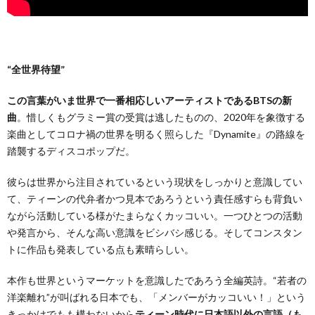
“全世界待望”
この言葉がいま世界で一番相応しいアーティストであるBTSの新
曲
。惜しくもグラミー賞の受賞は逃したものの、2020年を象徴する
楽曲としてコロナ禍の世界を明るく照らした『Dynamite』の路線を
踏襲するディスコポップだ。
彼らは世界から注目されているという現状をしっかりと意識してい
て、ティーンの代弁者かつ見本であろうという責任感すらも背負い
ながら活動している様がたまらなくカッコいい。一つひとつの活動
や発言から、そんな高い意識をビシバシ感じる。そしてコンスタン
トに作品も発表している点も素晴らしい。
本作も世界というマーケットを意識したであろう全編英詩。“若者の
洋楽離れ”が叫ばれる日本でも、「メンバーがカッコいい！」という
きっかけでもも構わないから
ティーン時代に日本語以外の言語（も