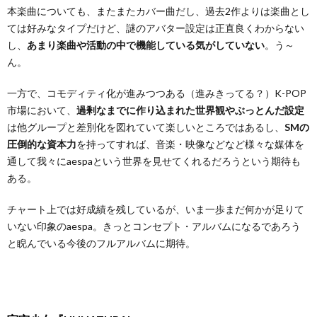
本楽曲についても、またまたカバー曲だし、過去2作よりは楽曲とし
ては好みなタイプだけど、謎のアバター設定は正直良くわからない
し、
あまり楽曲や活動の中で機能している気がしていない
。う～
ん。
一方で、コモディティ化が進みつつある（進みきってる？）K-POP
市場において、
過剰なまでに作り込まれた世界観やぶっとんだ設定
は他グループと差別化を図れていて楽しいところではあるし、
SMの
圧倒的な資本力
を持ってすれば、音楽・映像などなど様々な媒体を
通して我々にaespaという世界を見せてくれるだろうという期待も
ある。
チャート上では好成績を残しているが、いま一歩まだ何かが足りて
いない印象のaespa。きっとコンセプト・アルバムになるであろう
と睨んでいる今後のフルアルバムに期待。