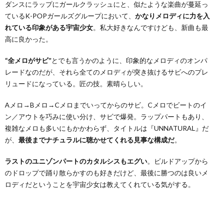
ダンスにラップにガールクラッシュにと、似たような楽曲が蔓延っ
ているK-POPガールズグループにおいて、
かなりメロディに力を入
れている印象がある宇宙少女
。私大好きなんですけども、新曲も最
高に良かった。
“全メロがサビ”
とでも言うかのように、印象的なメロディのオンパ
レードなのだが、それら全てのメロディが突き抜けるサビへのプレ
リュードになっている。匠の技。素晴らしい。
Aメロ→Bメロ→Cメロまでいってからのサビ。Cメロでビートのイ
ン／アウトを巧みに使い分け、サビで爆発。ラップパートもあり、
複雑なメロも多いにもかかわらず、タイトルは『UNNATURAL』だ
が、
最後までナチュラルに聴かせてくれる見事な構成だ
。
ラストのユニゾンパートのカタルシスもエグい
。ビルドアップから
のドロップで踊り散らかすのも好きだけど、最後に勝つのは良いメ
ロディだということを宇宙少女は教えてくれている気がする。