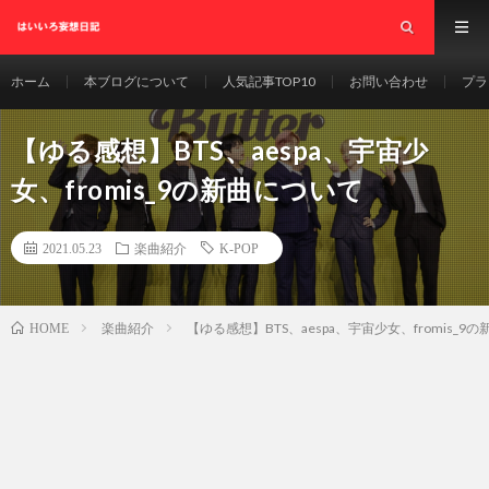
ホーム
本ブログについて
人気記事TOP10
お問い合わせ
プラ
【ゆる感想】BTS、aespa、宇宙少
女、fromis_9の新曲について
2021.05.23
楽曲紹介
K-POP
楽曲紹介
【ゆる感想】BTS、aespa、宇宙少女、fromis_9
HOME