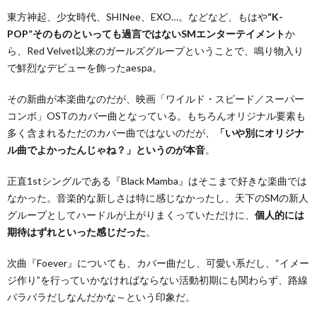
東方神起、少女時代、SHINee、EXO…。などなど、もはや
“K-
POP”そのものといっても過言ではないSMエンターテイメント
か
ら、Red Velvet以来のガールズグループということで、鳴り物入り
で鮮烈なデビューを飾ったaespa。
その新曲が本楽曲なのだが、映画「ワイルド・スピード／スーパー
コンボ」OSTのカバー曲となっている。もちろんオリジナル要素も
多く含まれるただのカバー曲ではないのだが、
「いや別にオリジナ
ル曲でよかったんじゃね？」というのが本音
。
正直1stシングルである『Black Mamba』はそこまで好きな楽曲では
なかった。音楽的な新しさは特に感じなかったし、天下のSMの新人
グループとしてハードルが上がりまくっていただけに、
個人的には
期待はずれといった感じだった
。
次曲『Foever』についても、カバー曲だし、可愛い系だし、“イメー
ジ作り”を行っていかなければならない活動初期にも関わらず、路線
バラバラだしなんだかな～という印象だ。